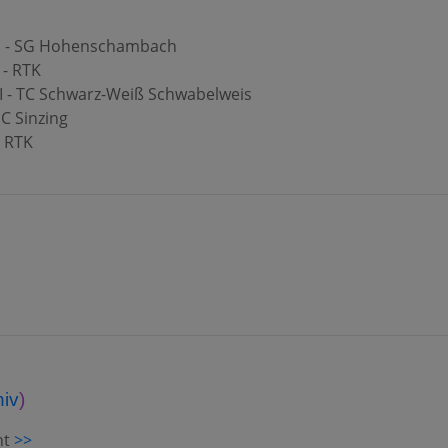
 II - SG Hohenschambach
 - RTK
II - TC Schwarz-Weiß Schwabelweis
SC Sinzing
- RTK
hiv
)
ht
>>