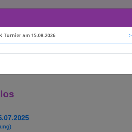
AKTUELLES
ÜBER UNS
K
LK-Turnier am 15.08.2026
>
ngen
los
5.07.2025
tung
)