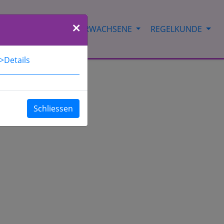
INDER & JUGEND
ERWACHSENE
REGELKUNDE
>Details
Schliessen