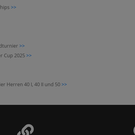
chips
>>
ldturnier
>>
er Cup 2025
>>
er Herren 40 I, 40 II und 50
>>