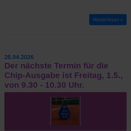
Weiterlesen »
25.04.2026
Der nächste Termin für die
Chip-Ausgabe ist Freitag, 1.5.,
von 9.30 - 10.30 Uhr.