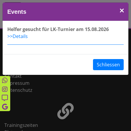
TSV Kareth-Lappersdorf
Events
TENNIS
Helfer gesucht für LK-Turnier am 15.08.2026
>>Details
Schliessen
Heimspiele
Kontakt
p
Impressum
m
Datenschutz
k
g
Trainingszeiten