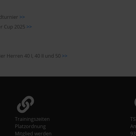
ldturnier
>>
er Cup 2025
>>
er Herren 40 I, 40 II und 50
>>
Trainingszeiten
TS
Platzordnung
Am
Mitglied werden
93