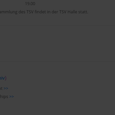
19.00
ammlung des TSV findet in der TSV Halle statt.
hiv
)
ht
>>
chips
>>