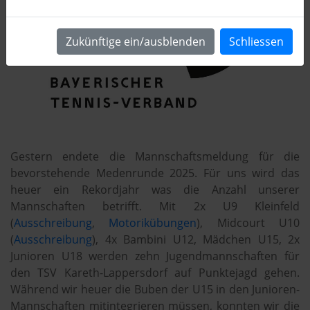
Zukünftige ein/ausblenden
Schliessen
Gestern endete die Mannschaftsmeldung für die
bevorstehende Medenrunde 2025. Für uns wird das
heuer ein Rekordjahr was die Anzahl unserer
Mannschaften betrifft. Mit 2x U9 Kleinfeld
(
Ausschreibung
,
Motorikübungen
), Midcourt U10
(
Ausschreibung
), 4x Bambini U12, Mädchen U15, 2x
Junioren U18 werden zehn Jugendmannschaften für
den TSV Kareth-Lappersdorf auf Punktejagd gehen.
Während wir heuer die Buben der U15 in den Junioren-
Mannschaften mitintegrieren müssen, konnten wir die